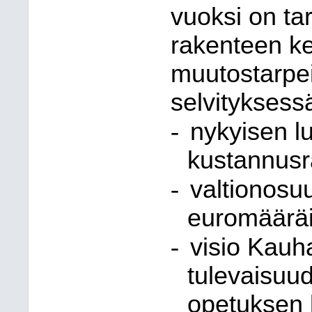
vuoksi on ta
rakenteen ke
muutostarpei
selvityksessä
-
nykyisen l
kustannus
-
valtionosu
euromääräi
-
visio Kauh
tulevaisuu
opetuksen l