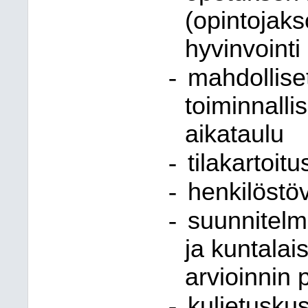
(opintojakso
hyvinvointi
-
mahdolliset
toiminnalli
aikataulu
-
tilakartoitu
-
henkilöstö
-
suunnitelm
ja kuntalai
arvioinnin 
-
kuljetusku