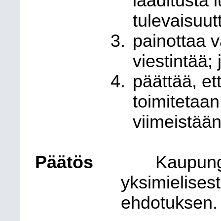
laaditusta 
tulevaisuut
painottaa v
viestintää; 
päättää, et
toimitetaan
viimeistää
Päätös
Kaupungi
yksimielises
ehdotuksen.