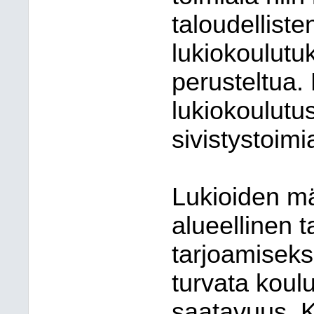
taloudelliste
lukiokoulutu
perusteltua
lukiokoulutu
sivistystoim
Lukioiden mä
alueellinen t
tarjoamiseksi
turvata koul
saatavuus. Ku