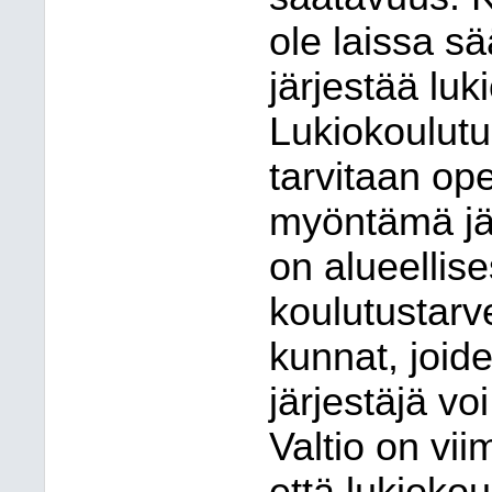
ole laissa sä
järjestää luk
Lukiokoulutu
tarvitaan ope
myöntämä jär
on alueellise
koulutustarv
kunnat, joid
järjestäjä vo
Valtio on vii