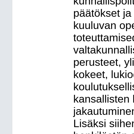
kunnallispoli
päätökset ja
kuuluvan op
toteuttamised
valtakunnall
perusteet, yl
kokeet, lukio
koulutukselli
kansallisten
jakautuminen 
Lisäksi siihe