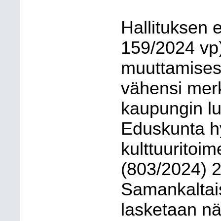
Hallituksen 
159/2024 vp) 
muuttamisesta
vähensi mer
kaupungin lu
Eduskunta hy
kulttuuritoi
(803/2024) 2
Samankaltaisi
lasketaan nä