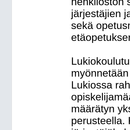
henkilöstön 
järjestäjien 
sekä opetus
etäopetuksen
Lukiokoulutu
myönnetään l
Lukiossa rah
opiskelijamää
määrätyn yk
perusteella.