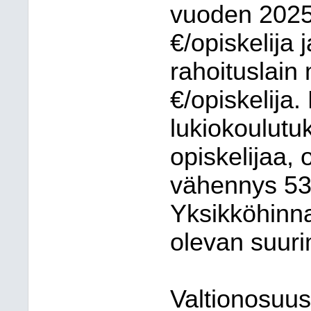
vuoden 2025
€/opiskelija
rahoituslain
€/opiskelija
lukiokoulut
opiskelijaa,
vähennys 53
Yksikköhinn
olevan suuri
Valtionosuu