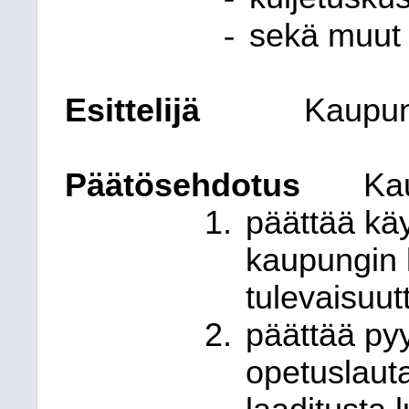
-
sekä muut 
Esittelijä
Kaupun
Päätösehdotus
Kau
päättää kä
kaupungin 
tulevaisuut
päättää pyy
opetuslaut