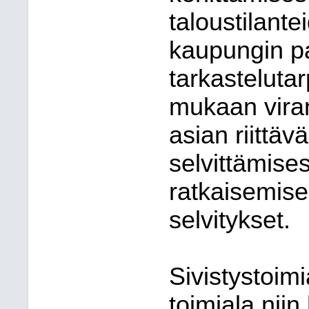
taloustilant
kaupungin p
tarkasteluta
mukaan vira
asian riittä
selvittämise
ratkaisemisek
selvitykset.
Sivistystoimi
toimiala nii