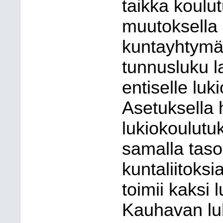
taikka koulu
muutoksella 
kuntayhtymän
tunnusluku l
entiselle luk
Asetuksella h
lukiokoulutu
samalla tasol
kuntaliitoks
toimii kaksi 
Kauhavan lu