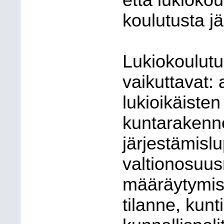
että lukioko
koulutusta jä
Lukiokoulutu
vaikuttavat: 
lukioikäiste
kuntarakenne
järjestämisl
valtionosuus
määräytymis
tilanne, kunt