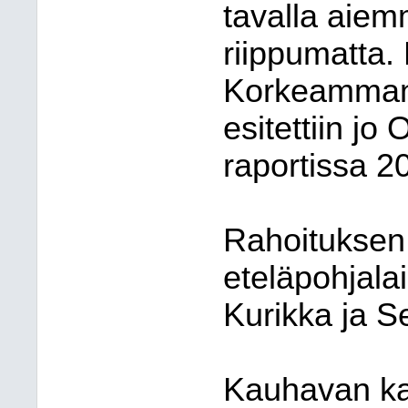
tavalla aiem
riippumatta.
Korkeamman 
esitettiin jo
raportissa 2
Rahoituksen
eteläpohjala
Kurikka ja Se
Kauhavan ka