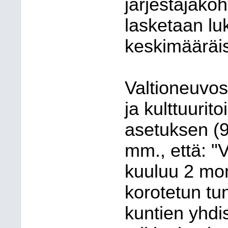
järjestäjäkoh
lasketaan lu
keskimääräis
Valtioneuvos
ja kulttuuri
asetuksen (
mm., että: "V
kuuluu 2 mom
korotetun tun
kuntien yhdi