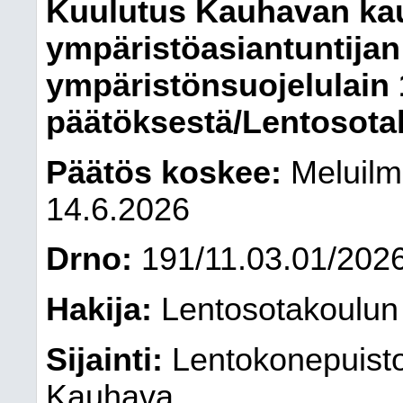
Kuulutus Kauhavan ka
ympäristöasiantuntija
ympäristönsuojelulain 
päätöksestä/Lentosotak
Päätös koskee:
Meluilmo
14.6.2026
Drno:
191/11.03.01/202
Hakija:
Lentosotakoulun 
Sijainti:
Lentokonepuisto
Kauhava